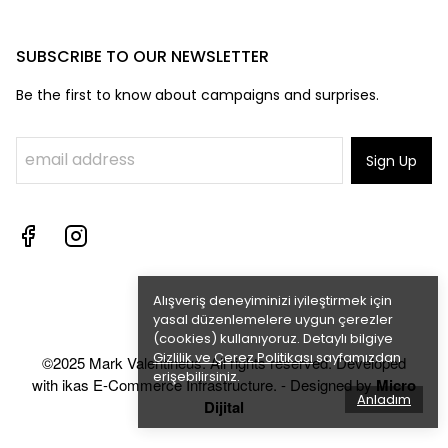
SUBSCRIBE TO OUR NEWSLETTER
Be the first to know about campaigns and surprises.
Sign Up
Alışveriş deneyiminizi iyileştirmek için
yasal düzenlemelere uygun çerezler
(cookies) kullanıyoruz. Detaylı bilgiye
Gizlilik ve Çerez Politikası
sayfamızdan
©2025 Mark Valentineus. All rights reserved. Developed
erişebilirsiniz.
with ikas E-Commerce Infrastructure. - Designed by
Micro
Anladım
Dijital