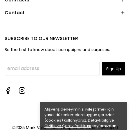
Contact
SUBSCRIBE TO OUR NEWSLETTER
Be the first to know about campaigns and surprises.
Sign Up
Alışveriş deneyiminizi iyileştirmek için
yasal düzenlemelere uygun çerezler
(cookies) kullanıyoruz. Detaylı bilgiye
Gizlilik ve Çerez Politikası
sayfamızdan
©2025 Mark Valentineus. All rights reserved. Developed