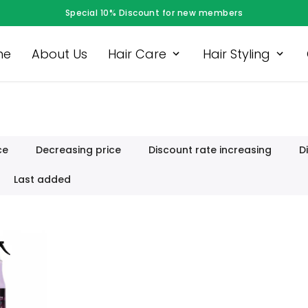
me
About Us
Hair Care
Hair Styling
ce
Decreasing price
Discount rate increasing
D
Last added