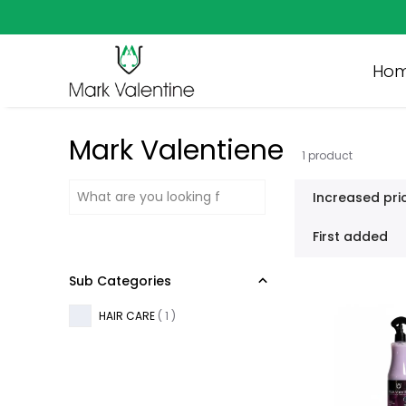
Special 10% Discount for new members
Ho
Mark Valentiene
1
product
Increased pri
First added
Sub Categories
HAIR CARE
(
1
)